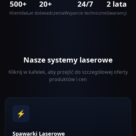
500+
20+
24/7
2 lata
Klientów
Lat doświadczenia
Wsparcie techniczne
Gwarancji
Nasze systemy laserowe
Kliknij w kafelek, aby przejść do szczegółowej oferty
produktów i cen
⚡
Spawarki Laserowe