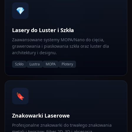
💎
Lasery do Luster i Szkła
Zaawansowane systemy MOPA/Nano do cięcia,
grawerowania i piaskowania szkła oraz luster dla
architektury i designu.
Szkło
Lustra
MOPA
Plotery
🔖
Znakowarki Laserowe
Profesjonalne znakowarki do trwałego znakowania
metali i tworzyw. Fiber 2D, 3D i akcesoria.